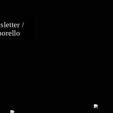
letter /
orello