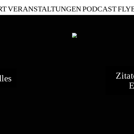
RT
VERANSTALTUNGEN
PODCAST
FLY
Zita
lles
E