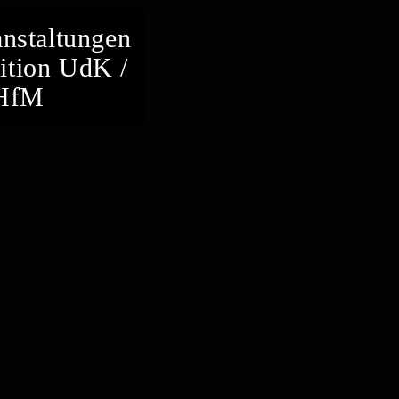
nstaltungen
tion UdK /
HfM