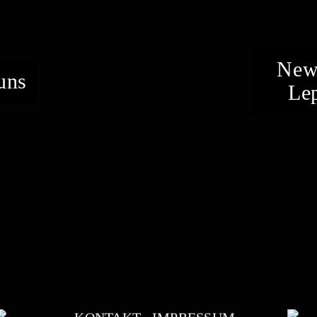
News
uns
Lep