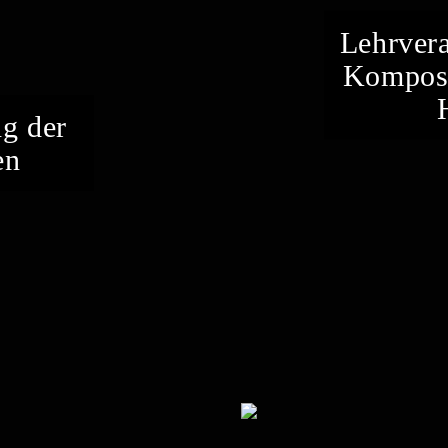
Lehrvera
Komposi
ng der
en