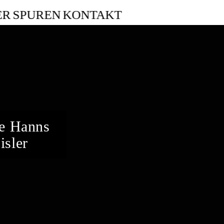
ER
SPUREN
KONTAKT
te Hanns
isler